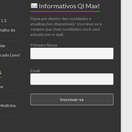
Informativos QI Max!
Fique por dentro das novidades e
 1.3
atualizações disponíveis! Inscreva-se e
sempre que tiver novidades você será
atalho do
avisado por e-mail.
Primeiro Nome
lar.
cado Livre!
s
Email
be
Medicina