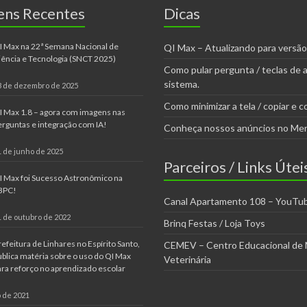
ens Recentes
Dicas
I Max na 22ª Semana Nacional de
QI Max – Atualizando para versão
iência e Tecnologia (SNCT 2025)
Como pular pergunta / teclas de 
sistema.
3 de dezembro de 2025
Como minimizar a tela / copiar e co
I Max 1.8 – agora com imagens nas
erguntas e integração com IA!
Conheça nossos anúncios no Mer
1 de junho de 2025
Parceiros / Links Útei
I Max foi Sucesso Astronômico na
BPC!
Canal Apartamento 108 – YouTu
1 de outubro de 2022
Brinq Festas / Loja Toys
refeitura de Linhares no Espírito Santo,
CEMEV – Centro Educacional de 
ublica matéria sobre o uso do QI Max
Veterinária
ara reforço no aprendizado escolar
 de 2021