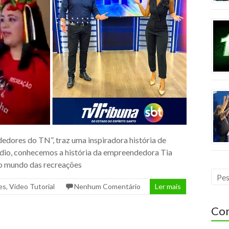
dores do TN”, traz uma inspiradora história de
sódio, conhecemos a história da empreendedora Tia
 o mundo das recreações
es
,
Vídeo Tutorial
Nenhum Comentário
Ler mais
Com