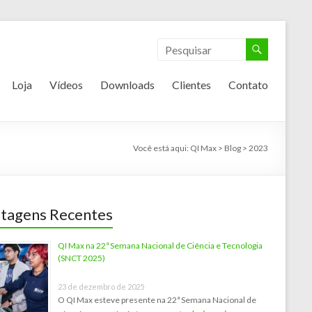
Loja
Vídeos
Downloads
Clientes
Contato
Você está aqui:
QI Max
>
Blog
>
2023
tagens Recentes
QI Max na 22ª Semana Nacional de Ciência e Tecnologia
(SNCT 2025)
23 de dezembro de 2025
O QI Max esteve presente na 22ª Semana Nacional de