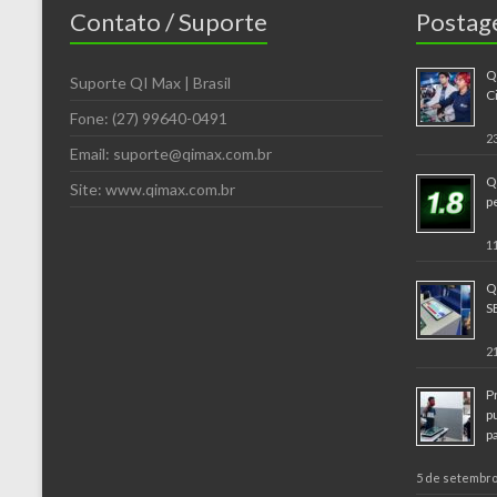
Contato / Suporte
Postag
Q
Suporte QI Max | Brasil
C
Fone: (27) 99640-0491
2
Email: suporte@qimax.com.br
Q
Site: www.qimax.com.br
p
1
Q
S
2
P
p
p
5 de setembro