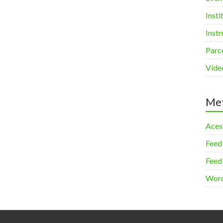
Insti
Inst
Parc
Víde
Me
Aces
Feed
Feed
Word