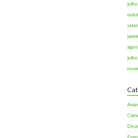
julh
outu
sete
jane
agos
julh
nove
Cat
Anún
Ciên
Dica
Even