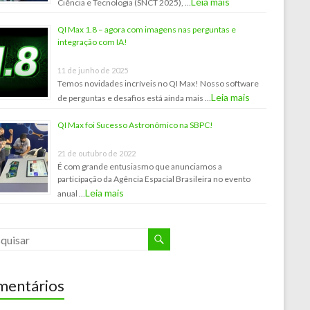
Leia mais
Ciência e Tecnologia (SNCT 2025), …
QI Max 1.8 – agora com imagens nas perguntas e
integração com IA!
11 de junho de 2025
Temos novidades incríveis no QI Max! Nosso software
Leia mais
de perguntas e desafios está ainda mais …
QI Max foi Sucesso Astronômico na SBPC!
21 de outubro de 2022
É com grande entusiasmo que anunciamos a
participação da Agência Espacial Brasileira no evento
Leia mais
anual …
entários