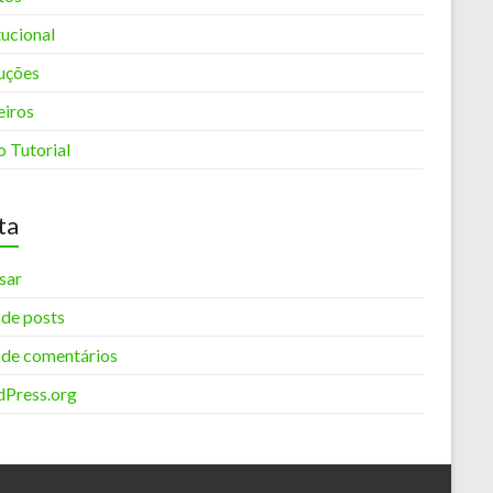
tucional
ruções
eiros
o Tutorial
ta
sar
 de posts
 de comentários
Press.org